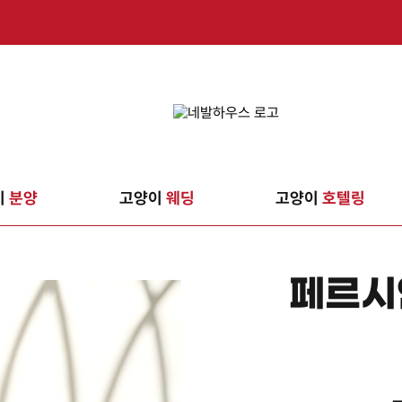
이
분양
고양이
웨딩
고양이
호텔링
페르시