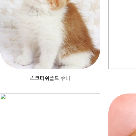
스코티쉬폴드 슈나