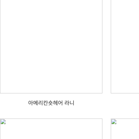
아메리칸숏헤어 라니