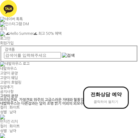
공지
🌊Hello Summer🌊 최고 50% 혜택
로그인
회원가입
검색폼
네발하우스
고양이
분양
고양이
웨딩
고양이
호텔링
입양후기
공지사항
전화상담
예약
고양이
분양
브리딩견묘, 가정견묘 위주의 고급스러운 자태와 혈통있는 아가들입니다
클릭하여 펼치기
네발하우스는 다른샵과는 달리 조명 밝기 이외의 외모수정을 절대 하지 않습니다
컬러 : 화이트
성별 : 남아
먼치킨 리치
컬러 : 화이트
성별 : 남아