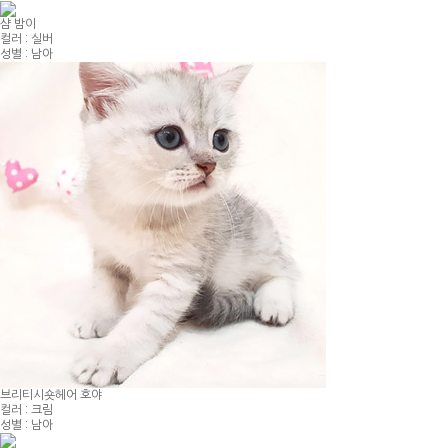
샴 밤이
컬러 : 실버
성별 : 남아
브리티시숏헤어 호야
컬러 : 크림
성별 : 남아