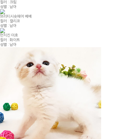
컬러 : 크림
성별 : 남아
브리티시숏헤어 베베
컬러 : 캘리코
성별 : 남아
먼치킨 미호
컬러 : 화이트
성별 : 남아