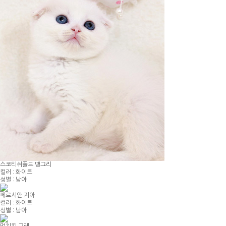
스코티쉬폴드 땡그리
컬러 : 화이트
성별 : 남아
페르시안 지아
컬러 : 화이트
성별 : 남아
먼치킨 그레