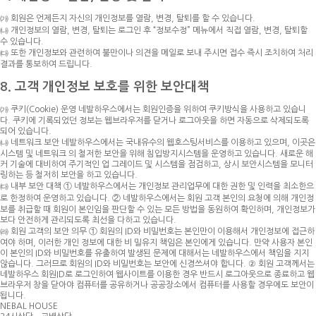
㈎ 회원은 언제든지 자신의 개인정보를 열람, 변경, 탈퇴를 할 수 있습니다.
㈏ 개인정보의 열람, 변경, 탈퇴는 로그인 후 “정보수정” 메뉴에서 직접 열람, 변경, 탈퇴할
수 있습니다.
㈐ 또한 개인정보와 관련하여 불만이나 의견을 메일로 보내 주시면 접수 즉시 조치하여 처리
결과를 통보하여 드립니다.
8. 고객 개인정보 보호를 위한 보안대책
㈎ 쿠키(Cookie) 운영 네발하우스에서는 회원인증을 위하여 쿠키방식을 사용하고 있습니
다. 쿠키에 기록되었던 정보는 웹브라우저를 닫거나 로그아웃을 하면 자동으로 삭제되도록
되어 있습니다.
㈏ 네트워크 보안 네발하우스에서는 국내유수의 웹호스팅서비스를 이용하고 있으며, 이곳은
시스템 및 네트워크 의 철저한 보안을 위해 침입방지시스템을 운영하고 있습니다. 새로운 해
커 기술에 대비하여 주기적인 업 그레이드 및 시스템을 점검하고, 상시 보안시스템을 모니터
링하는 등 철저히 보안을 하고 있습니다.
㈐ 내부 보안 대책
① 네발하우스에서는 개인정보 관리업무에 대한 권한 및 인력을 최소한으
로 한정하여 운영하고 있습니다.
② 네발하우스에서는 회원 고객 본인의 요청에 의해 개인정
보를 취급할 때 회원이 본인임을 판단할 수 있는 모든 방법을 동원하여 확인하며, 개인정보가
보다 안전하게 관리되도록 최선을 다하고 있습니다.
㈑ 회원 고객의 보안 의무
① 회원의 ID와 비밀번호는 본인만이 이용해서 개인정보에 접근하
여야 하며, 이러한 개인 정보에 대한 비 밀유지 책임은 본인에게 있습니다. 만약 사용자 본인
이 본인의 ID와 비밀번호를 유출하여 발생된 문제에 대해서는 네발하우스에서 책임을 지지
않습니다. 그러므로 회원의 ID와 비밀번호는 보안에 신경쓰셔야 합니다.
② 회원 고객께서는
네발하우스 회원ID로 로그인하여 웹사이트를 이용한 경우 반드시 로그아웃으로 종료하고 웹
브라우저 창을 닫아야 컴퓨터를 공유하거나 공공장소에서 컴퓨터를 사용할 경우에도 보안이
됩니다.
NEBAL HOUSE