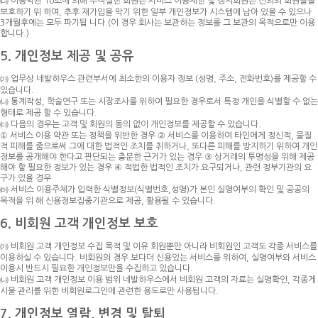
㈐ 이용약관 10조에 의해 부적절한 회원은 서비스 이용제한 및 정지회원은 선의의 회원들을
보호하기 위 하여, 추후 재가입을 막기 위한 일부 개인정보가 시스템에 남아 있을 수 있으나
3개월후에는 모두 파기됩 니다.(이 경우 회사는 보관하는 정보를 그 보관의 목적으로만 이용
합니다.)
5. 개인정보 제공 및 공유
㈎ 업무상 네발하우스 관련부서에 최소한의 이용자 정보 (성명, 주소, 전화번호)를 제공할 수
있습니다.
㈏ 통계작성, 학술연구 또는 시장조사를 위하여 필요한 경우로서 특정 개인을 식별할 수 없는
형태로 제공 할 수 있습니다.
㈐ 다음의 경우는 고객 및 회원의 동의 없이 개인정보를 제공할 수 있습니다.
① 서비스 이용 약관 또는 정책을 위반한 경우
② 서비스를 이용하여 타인에게 정신적, 물질
적 피해를 줌으로써 그에 대한 법적인 조치를 취하거나, 또다른 피해를 방지하기 위하여 개인
정보를 공개해야 한다고 판단되는 충분한 근거가 있는 경우
③ 상거래의 투명성을 위해 제공
해야 할 필요한 정보가 있는 경우
④ 적법한 법적인 조치가 요구되거나, 관련 정부기관의 요
구가 있을 경우
㈒ 서비스 이용주체가 입력한 식별정보(식별번호,성명)가 본인 실명여부의 확인 및 공공의
목적을 위 해 신용정보집중기관으로 제공, 활용될 수 있습니다.
6. 비회원 고객 개인정보 보호
㈎ 비회원 고객 개인정보 수집 목적 및 이유 회원뿐만 아니라 비회원인 고객도 각종 서비스를
이용하실 수 있습니다. 비회원의 경우 보다더 신용있는 서비스를 위하여, 실명여부와 서비스
이용시 반드시 필요한 개인정보만을 수집하고 있습니다.
㈏ 비회원 고객 개인정보 이용 범위 네발하우스에서 비회원 고객의 자료는 실명확인, 각종게
시물 관리를 위한 비회원로그인에 관련한 용도로만 사용됩니다.
7. 개인정보 열람, 변경 및 탈퇴