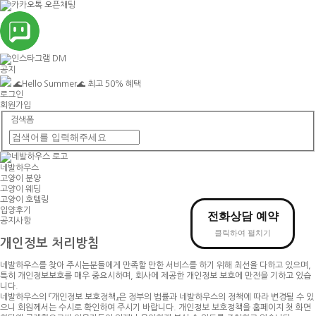
공지
🌊Hello Summer🌊 최고 50% 혜택
로그인
회원가입
검색폼
네발하우스
고양이
분양
고양이
웨딩
고양이
호텔링
입양후기
전화상담
예약
공지사항
클릭하여 펼치기
개인정보 처리방침
네발하우스를 찾아 주시는분들에게 만족할 만한 서비스를 하기 위해 최선을 다하고 있으며,
특히 개인정보보호를 매우 중요시하며, 회사에 제공한 개인정보 보호에 만전을 기하고 있습
니다.
네발하우스의 『개인정보 보호정책』은 정부의 법률과 네발하우스의 정책에 따라 변경될 수 있
으니 회원께서는 수시로 확인하여 주시기 바랍니다. 개인정보 보호정책을 홈페이지 첫 화면