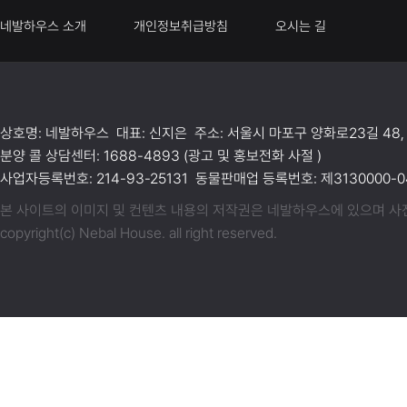
네발하우스 소개
개인정보취급방침
오시는 길
상호명: 네발하우스 대표: 신지은 주소: 서울시 마포구 양화로23길 48,
분양 콜 상담센터: 1688-4893 (광고 및 홍보전화 사절 )
사업자등록번호: 214-93-25131 동물판매업 등록번호: 제3130000-04
본 사이트의 이미지 및 컨텐츠 내용의 저작권은 네발하우스에 있으며 사전동
copyright(c) Nebal House. all right reserved.