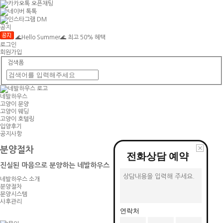
공지
🌊Hello Summer🌊 최고 50% 혜택
로그인
회원가입
검색폼
네발하우스
고양이
분양
고양이
웨딩
고양이
호텔링
입양후기
공지사항
×
분양절차
전화상담
예약
진실된 마음으로 분양하는 네발하우스
네발하우스 소개
분양절차
분양시스템
사후관리
연락처