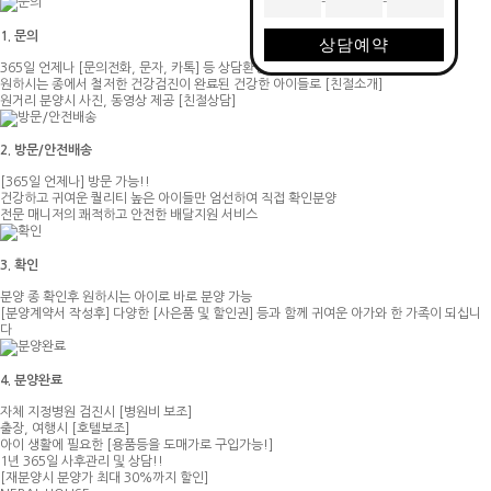
-
-
1. 문의
상담예약
365일 언제나
[문의전화, 문자, 카톡]
등 상담환영!
원하시는 종에서 철저한 건강검진이 완료된 건강한 아이들로
[친절소개]
원거리 분양시 사진, 동영상 제공
[친절상담]
2. 방문/안전배송
[365일 언제나]
방문 가능!!
건강하고 귀여운 퀄리티 높은 아이들만 엄선하여 직접 확인분양
전문 매니저의 쾌적하고 안전한 배달지원 서비스
3. 확인
분양 종 확인후 원하시는 아이로 바로 분양 가능
[분양계약서 작성후]
다양한
[사은품 및 할인권]
등과 함께 귀여운 아가와 한 가족이 되십니
다
4. 분양완료
자체 지정병원 검진시
[병원비 보조]
출장, 여행시
[호텔보조]
아이 생활에 필요한
[용품등을 도매가로 구입가능!]
1년 365일 사후관리 및 상담!!
[재분양시 분양가 최대 30%까지 할인]