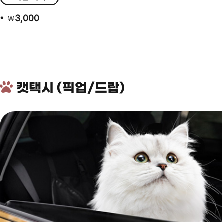
3,000
￦
캣택시 (픽업/드랍)