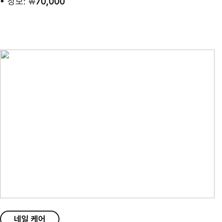
장모:
70,000
￦
네일 케어