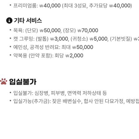
프리미엄룸:
40,000
(최대 3성묘, 추가묘당
40,000
)
￦
￦
기타 서비스
목욕: (단모)
50,000
, (장모)
70,000
￦
￦
캣 그루밍: (발톱)
3,000
, (귀청소)
5,000
, (기본빗질)
￦
￦
￦
예민성, 공격성 반려묘: 최대
50,000
￦
약복용 (안약 포함): 회당
2,000
￦
입실불가
입실불가: 심장병, 피부병, 면역력 저하상태 등
입실가능(추가금): 잦은 배변실수, 합사 안된 다묘가정, 예방