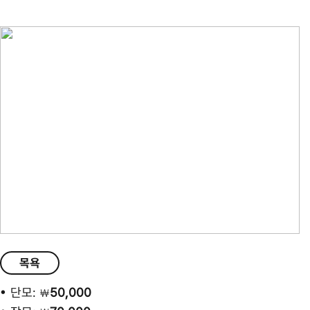
목욕
단모:
50,000
￦