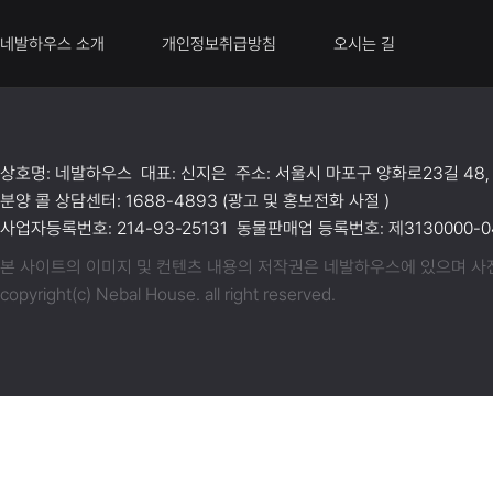
네발하우스 소개
개인정보취급방침
오시는 길
상호명: 네발하우스 대표: 신지은 주소: 서울시 마포구 양화로23길 48,
분양 콜 상담센터: 1688-4893 (광고 및 홍보전화 사절 )
사업자등록번호: 214-93-25131 동물판매업 등록번호: 제3130000-04
본 사이트의 이미지 및 컨텐츠 내용의 저작권은 네발하우스에 있으며 사전동
copyright(c) Nebal House. all right reserved.