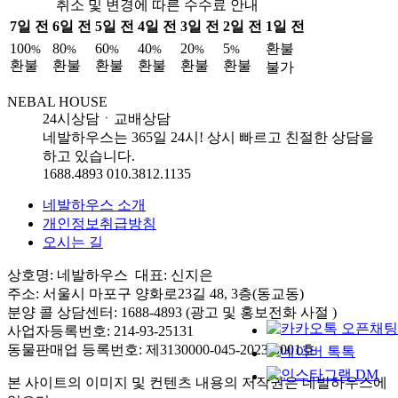
취소 및 변경에 따른 수수료 안내
7일 전
6일 전
5일 전
4일 전
3일 전
2일 전
1일 전
100
80
60
40
20
5
환불
%
%
%
%
%
%
환불
환불
환불
환불
환불
환불
불가
NEBAL HOUSE
24시상담ㆍ교배상담
네발하우스는 365일 24시! 상시 빠르고 친절한 상담을
하고 있습니다.
1688.4893
010.3812.1135
네발하우스 소개
개인정보취급방침
오시는 길
상호명: 네발하우스 대표: 신지은
주소: 서울시 마포구 양화로23길 48, 3층(동교동)
분양 콜 상담센터: 1688-4893 (광고 및 홍보전화 사절 )
사업자등록번호: 214-93-25131
동물판매업 등록번호: 제3130000-045-2023-0001호
본 사이트의 이미지 및 컨텐츠 내용의 저작권은 네발하우스에