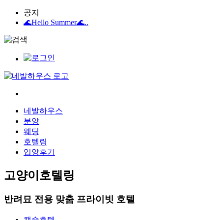
공지
🌊Hello Summer🌊..
네발하우스
분양
웨딩
호텔링
입양후기
고양이
호텔링
반려묘 전용 맞춤 프라이빗 호텔
캡슐호텔